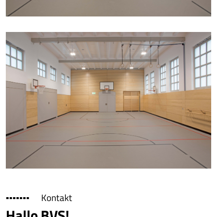
▪▪▪▪▪▪▪ Kontakt
Hallo BVS!